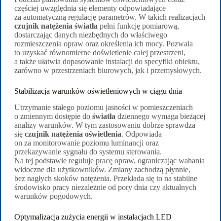
częściej uwzględnia się elementy odpowiadające
za automatyczną regulację parametrów. W takich realizacjach
czujnik natężenia światła
pełni funkcję pomiarową,
dostarczając danych niezbędnych do właściwego
rozmieszczenia opraw oraz określenia ich mocy. Pozwala
to uzyskać równomierne doświetlenie całej przestrzeni,
a także ułatwia dopasowanie instalacji do specyfiki obiektu,
zarówno w przestrzeniach biurowych, jak i przemysłowych.
Stabilizacja warunków oświetleniowych w ciągu dnia
Utrzymanie stałego poziomu jasności w pomieszczeniach
o zmiennym dostępie do
światła
dziennego wymaga bieżącej
analizy warunków. W tym zastosowaniu dobrze sprawdza
się
czujnik natężenia oświetlenia
. Odpowiada
on za monitorowanie poziomu luminancji oraz
przekazywanie sygnału do systemu sterowania.
Na tej podstawie reguluje pracę opraw, ograniczając wahania
widoczne dla użytkowników. Zmiany zachodzą płynnie,
bez nagłych skoków natężenia. Przekłada się to na stabilne
środowisko pracy niezależnie od pory dnia czy aktualnych
warunków pogodowych.
Optymalizacja zużycia energii w instalacjach LED