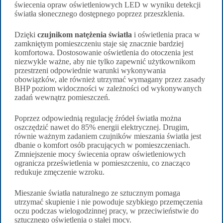
świecenia opraw oświetleniowych LED w wyniku detekcji
światła słonecznego dostępnego poprzez przeszklenia.
Dzięki
czujnikom natężenia światła
i oświetlenia praca w
zamkniętym pomieszczeniu staje się znacznie bardziej
komfortowa. Dostosowanie oświetlenia do otoczenia jest
niezwykle ważne, aby nie tylko zapewnić użytkownikom
przestrzeni odpowiednie warunki wykonywania
obowiązków, ale również utrzymać wymagany przez zasady
BHP poziom widoczności w zależności od wykonywanych
zadań wewnątrz pomieszczeń.
Poprzez odpowiednią regulację źródeł światła można
oszczędzić nawet do 85% energii elektrycznej. Drugim,
równie ważnym zadaniem czujników mieszania światła jest
dbanie o komfort osób pracujących w pomieszczeniach.
Zmniejszenie mocy świecenia opraw oświetleniowych
ogranicza prześwietlenia w pomieszczeniu, co znacząco
redukuje zmęczenie wzroku.
Mieszanie światła naturalnego ze sztucznym pomaga
utrzymać skupienie i nie powoduje szybkiego przemęczenia
oczu podczas wielogodzinnej pracy, w przeciwieństwie do
sztucznego oświetlenia o stałej mocy.