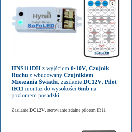
HNS111DH
z wyjściem
0-10V
,
Czujnik
Ruchu
z wbudowany
Czujnikiem
Mieszania Światła
, zasilanie
DC12V
,
Pilot
IR11
montaż do wysokości
6mb
na
poziomem posadzki
Zasilanie
DC12V
, sterowanie zdalne pilotem IR11