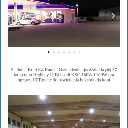
Stadnina Koni EZ Ranch. Oświetlenie ujeżdżalni krytej
27
lamp typu Highbay IHBU serii KSC 150W i 100W ora
oprawy HERmetic do oświetlenia boksów dla koni