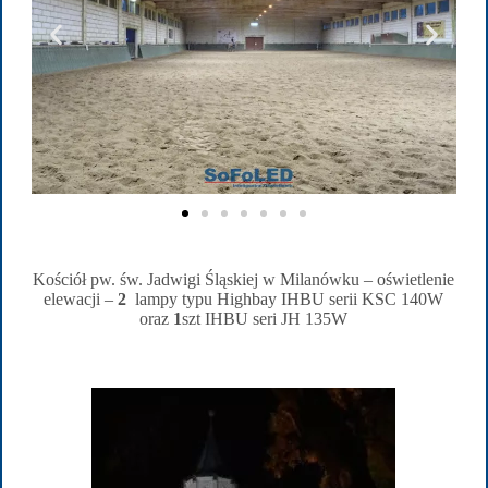
Kościół pw. św. Jadwigi Śląskiej w Milanówku – oświetlenie
elewacji –
2
lampy typu Highbay IHBU serii KSC 140W
oraz
1
szt IHBU seri JH 135W