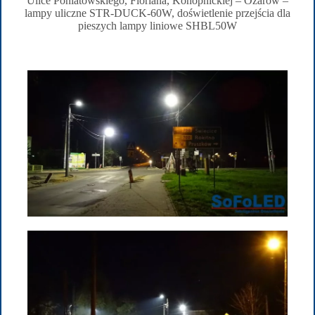
Ulice Poniatowskiego, Floriana, Konopnickiej – Ożarów –
lampy uliczne STR-DUCK-60W, doświetlenie przejścia dla
pieszych lampy liniowe SHBL50W