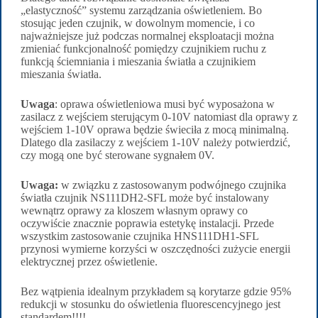
„elastyczność” systemu zarządzania oświetleniem. Bo
stosując jeden czujnik, w dowolnym momencie, i co
najważniejsze już podczas normalnej eksploatacji można
zmieniać funkcjonalność pomiędzy czujnikiem ruchu z
funkcją ściemniania i mieszania światła a czujnikiem
mieszania światła.
Uwaga
: oprawa oświetleniowa musi być wyposażona w
zasilacz z wejściem sterującym 0-10V natomiast dla oprawy z
wejściem 1-10V oprawa będzie świeciła z mocą minimalną.
Dlatego dla zasilaczy z wejściem 1-10V należy potwierdzić,
czy mogą one być sterowane sygnałem 0V.
Uwaga:
w związku z zastosowanym podwójnego czujnika
światła czujnik NS111DH2-SFL może być instalowany
wewnątrz oprawy za kloszem własnym oprawy co
oczywiście znacznie poprawia estetykę instalacji. Przede
wszystkim zastosowanie czujnika HNS111DH1-SFL
przynosi wymierne korzyści w oszczędności zużycie energii
elektrycznej przez oświetlenie.
Bez wątpienia idealnym przykładem są korytarze gdzie 95%
redukcji w stosunku do oświetlenia fluorescencyjnego jest
standardem!!!!