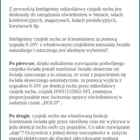
Z pewnością Inteligentny mikrofalowy czujnik ruchu jest
doskonały do zarządzania oświetleniem w biurach, salach
konferencyjnych, magazynach, halach produkcyjnych,
korytarzach itp.
Inteligentny czujnik ruchu ze ściemnianiem za pomocą
sygnału 0-10V z wbudowanym czujnikiem mieszania światła
naturalnego i sztucznego jest idealnym wyborem!!
Po pierwsze
, dzięki unikalnemu rozwiązaniu podwójnego
czujnika światła potrafi rozróżniać światło słoneczne od
światła sztucznego a to oznacza, że wraz z pojawieniem się
światła słonecznego automatycznie, za pomocą wyjścia z
sygnałem 0-10V po detekcji ruchu przez mikrofalowy
czujnik ruchu, czujnik HNS111DH2-SFL zmniejsza
proporcjonalnie moc świecenia oprawy oświetleniowej w
zadanym czasie „HOLD” .
Po drugie
, czujnik ruchu ma wbudowaną funkcje
ściemniania światła gdy przez określony czas nie wykrywa w
polu detekcji ruchu osób czy pojazdów. Co takie rozwiązanie
„daje”? Oczywiście z jednej strony oszczędności w zużyciu
energii elektrycznej ale również zdecydowanie podnosi