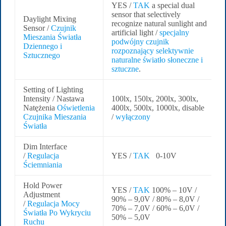
YES /
TAK
a special dual
sensor that selectively
Daylight Mixing
recognize natural sunlight and
Sensor /
Czujnik
artificial light /
specjalny
Mieszania Światła
podwójny czujnik
Dziennego i
rozpoznający selektywnie
Sztucznego
naturalne światło słoneczne i
sztuczne
.
Setting of Lighting
Intensity / Nastawa
100lx, 150lx, 200lx, 300lx,
Natężenia
Oświetlenia
400lx, 500lx, 1000lx, disable
Czujnika Mieszania
/
wyłączony
Światła
Dim Interface
/
Regulacja
YES /
TAK
0-10V
Ściemniania
Hold Power
YES /
TAK
100% – 10V /
Adjustment
90% – 9,0V / 80% – 8,0V /
/
Regulacja Mocy
70% – 7,0V / 60% – 6,0V /
Światła Po Wykryciu
50% – 5,0V
Ruchu