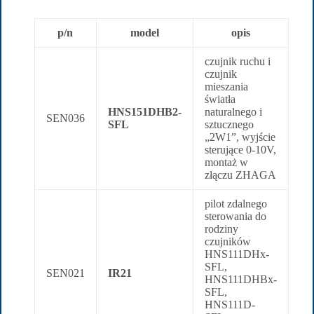
p/n
model
opis
czujnik ruchu i
czujnik
mieszania
światła
HNS151DHB2-
naturalnego i
SEN036
SFL
sztucznego
„2W1”, wyjście
sterujące 0-10V,
montaż w
złączu ZHAGA
pilot zdalnego
sterowania do
rodziny
czujników
HNS111DHx-
SFL,
SEN021
IR21
HNS111DHBx-
SFL,
HNS111D-