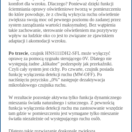
komfort dla wzroku. Dlaczego? Ponieważ dzięki funkcji
ściemniania oprawy oświetleniowe tworzą w pomieszczeniu
tło które powoduje, że z chwilą wykrycia ruchu oświetlenie
zwiększa swoją moc od pewnego poziomu do zadanej przez
system zarządzania wartości maksymalnej. Bez wątpienia
takie zachowanie, sterowanie oświetleniem ma pozytywny
wpływ na ludzkie oko co jest to związane ze zjawiskiem
adaptacji i akomodacji wzroku.
Po trzecie
, czujnik HNS111DH2-SFL może wyłączyć
oprawę za pomocą sygnału sterującego 0V. Dlatego nie
występują żadne „klikalne” podzespoły jak przekaźniki.
Czyli cały system jest cichy. Po czwarte, czujnik posiada
funkcję wyłączenia detekcji ruchu (MW-OFF). Po
naciśnięciu przycisku „0%” następuje dezaktywacja
mikrofalowego czujnika ruchu.
W rezultacie pozostaje aktywna tylko funkcja dynamicznego
mieszania światła naturalnego i sztucznego. Z pewnością
funkcja wyłączenia detekcji ruchu ma zastosowanie wszędzie
tam gdzie w pomieszczeniu jest wymagane tylko mieszanie
światła niezależnie od występującego ruchu osób.
Dlatego takie rozwiązanie doskonale zwiększa