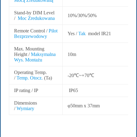
Mocą Zredukowaną
Stand-by DIM Level
10%/30%/50%
/
Moc Zredukowana
Remote Control /
Pilot
Yes /
Tak
model IR21
Bezprzewodowy
Max. Mounting
Height /
Maksymalna
10m
Wys. Montażu
Operating Temp.
-20℃~+70℃
/
Temp. Otocz.
(Ta)
IP rating / IP
IP65
Dimensions
φ50mm x 37mm
/
Wymiary
Popularne modele