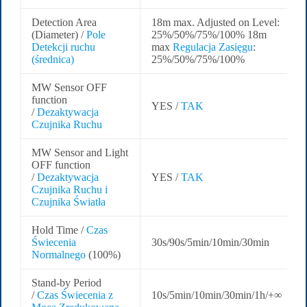
Detection Area
18m max. Adjusted on Level:
(Diameter) /
Pole
25%/50%/75%/100% 18m
Detekcji ruchu
max
Regulacja Zasięgu
:
(średnica)
25%/50%/75%/100%
MW Sensor OFF
function
YES /
TAK
/
Dezaktywacja
Czujnika Ruchu
MW Sensor and Light
OFF function
/
Dezaktywacja
YES /
TAK
Czujnika Ruchu i
Czujnika Światła
Hold Time /
Czas
Świecenia
30s/90s/5min/10min/30min
Normalnego
(100%)
Stand-by Period
/
Czas Świecenia z
10s/5min/10min/30min/1h/+∞