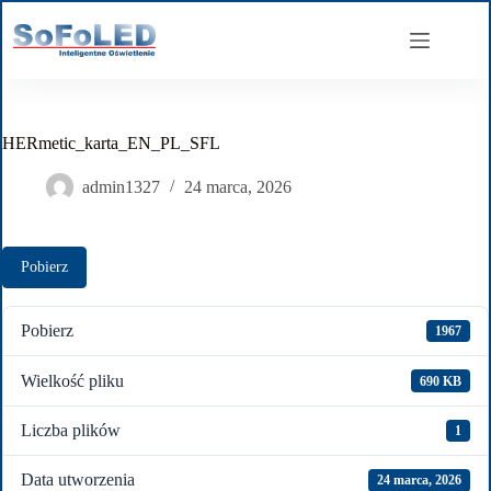
Przejdź
do
treści
HERmetic_karta_EN_PL_SFL
admin1327
24 marca, 2026
Pobierz
Pobierz
1967
Wielkość pliku
690 KB
Liczba plików
1
Data utworzenia
24 marca, 2026